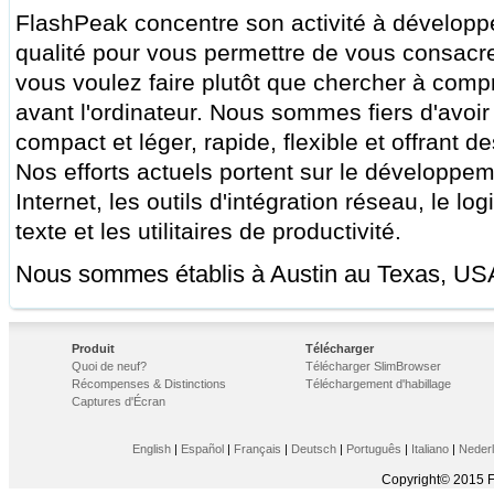
FlashPeak concentre son activité à développe
qualité pour vous permettre de vous consacr
vous voulez faire plutôt que chercher à comp
avant l'ordinateur. Nous sommes fiers d'avoir 
compact et léger, rapide, flexible et offrant d
Nos efforts actuels portent sur le développe
Internet, les outils d'intégration réseau, le lo
texte et les utilitaires de productivité.
Nous sommes établis à Austin au Texas, US
Produit
Télécharger
Quoi de neuf?
Télécharger SlimBrowser
Récompenses & Distinctions
Téléchargement d'habillage
Captures d'Écran
English
|
Español
|
Français
|
Deutsch
|
Português
|
Italiano
|
Neder
Copyright© 2015 F