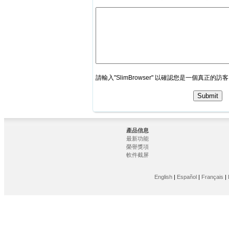
請輸入"SlimBrowser" 以確認您是一個真正的訪客
產品信息
最新功能
榮譽獎項
軟件截屏
English
|
Español
|
Français
|