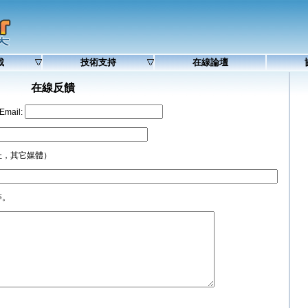
載
技術支持
在線論壇
在線反饋
ail:
址，其它媒體）
等。