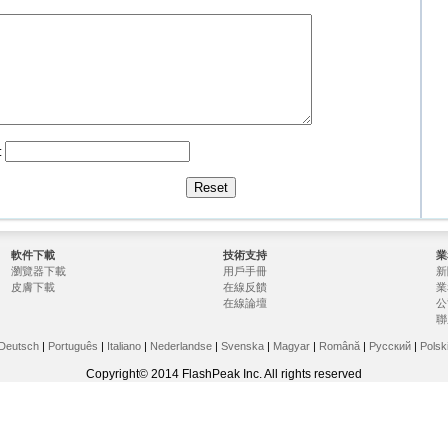
:
軟件下載
技術支持
業
瀏覽器下載
用戶手冊
新
皮膚下載
在線反饋
業
在線論壇
公
聯
Deutsch
|
Português
|
Italiano
|
Nederlandse
|
Svenska
|
Magyar
|
Română
|
Русский
|
Polsk
Copyright© 2014 FlashPeak Inc.
All rights reserved