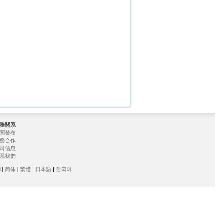
務關系
聞發布
務合作
司信息
系我們
i
|
简
体
|
繁體
|
日本語
|
한국어